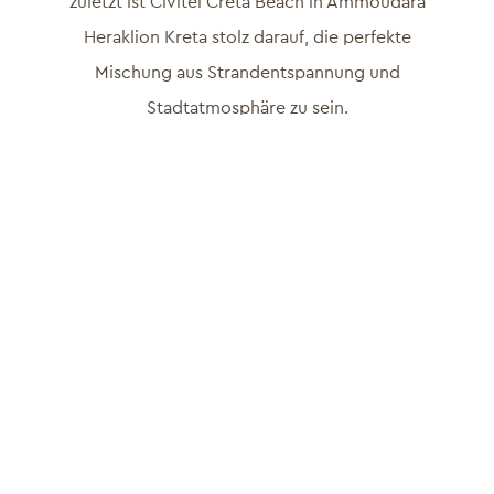
zuletzt ist Civitel Creta Beach in Ammoudara
Heraklion Kreta stolz darauf, die perfekte
Mischung aus Strandentspannung und
Stadtatmosphäre zu sein.
Die Präsenz der Gruppe auf der WTM 2024
unterstreicht ihr Engagement, ihre globale
Reichweite zu erweitern und
Partnerschaften innerhalb der Reisebranche
zu stärken. Besucher können sich mit der
Geschäftsleitung treffen, maßgeschneiderte
Lösungen für Urlaubs- und Geschäftsreisen
erkunden, die Philosophie der Marke zum
nachhaltigen Tourismus und laufende
Investitionen in die Verbesserung des