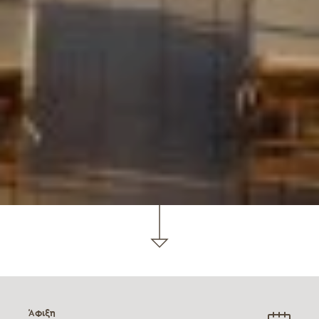
Άφιξη