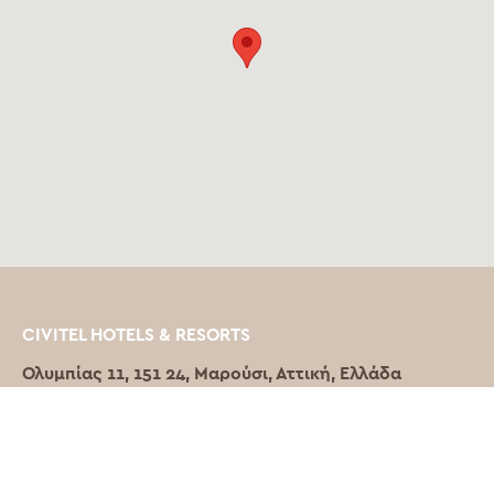
CIVITEL HOTELS & RESORTS
Ολυμπίας 11, 151 24, Μαρούσι, Αττική, Ελλάδα
E.
info@civitelhotels.com
T.
+30 210 6101000