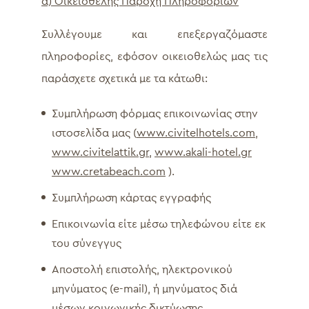
α) Οικειοθελής Παροχή Πληροφοριών
Συλλέγουμε και επεξεργαζόμαστε
πληροφορίες, εφόσον οικειοθελώς μας τις
παράσχετε σχετικά με τα κάτωθι:
Συμπλήρωση φόρμας επικοινωνίας στην
ιστοσελίδα μας (
www.civitelhotels.com
,
www.civitelattik.gr
,
www.akali-hotel.gr
www.cretabeach.com
).
Συμπλήρωση κάρτας εγγραφής
Επικοινωνία είτε μέσω τηλεφώνου είτε εκ
του σύνεγγυς
Αποστολή επιστολής, ηλεκτρονικού
μηνύματος (e-mail), ή μηνύματος διά
μέσων κοινωνικής δικτύωσης