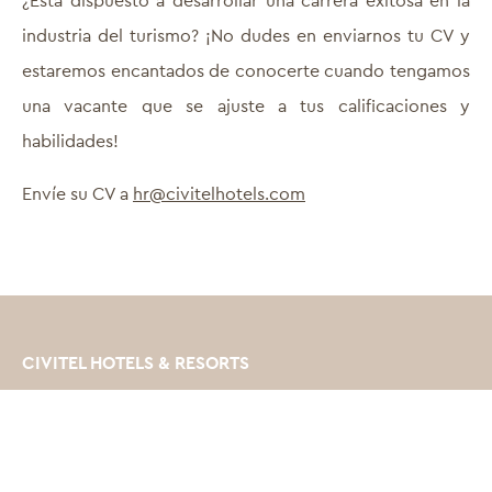
¿Está dispuesto a desarrollar una carrera exitosa en la
industria del turismo? ¡No dudes en enviarnos tu CV y
estaremos encantados de conocerte cuando tengamos
una vacante que se ajuste a tus calificaciones y
habilidades!
Envíe su CV a
hr@civitelhotels.com
CIVITEL HOTELS & RESORTS
11, Olimpias str., 151 24, Maroussi, Área metropolitana
de Atenas, Grecia
E.
info@civitelhotels.com