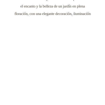
el encanto y la belleza de un jardín en plena
floración, con una elegante decoración, iluminación
suave y un ambiente acogedor que realza la
experiencia gastronómica. Los huéspedes pueden
esperar un servicio impecable y personalizado de
nuestro dedicado personal, asegurando una
experiencia fluida y placentera de principio a fin.
Onirókipos abre para cenas, ofreciendo el lugar
ideal para veladas románticas, reuniones familiares
y celebraciones especiales.
“Estamos increíblemente emocionados de presentar
Onirókipos a nuestros estimados huéspedes y a la
comunidad local,” dijo George Perakis, Director