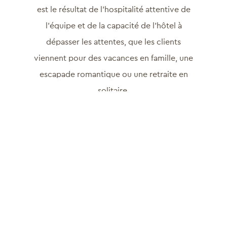
est le résultat de l’hospitalité attentive de
l’équipe et de la capacité de l’hôtel à
dépasser les attentes, que les clients
viennent pour des vacances en famille, une
escapade romantique ou une retraite en
solitaire.
Nous sommes profondément reconnaissants
à tous les clients qui ont partagé leur
expérience et nous ont soutenus tout au
long de notre parcours. Vos mots gentils et
votre confiance nous inspirent chaque jour
et nous donnent la force de continuer à nous
améliorer et à faire ce que nous aimons.