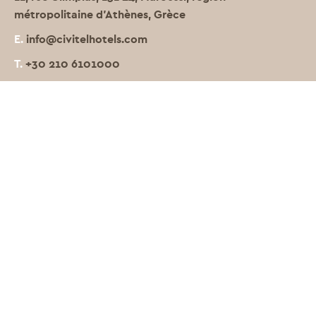
métropolitaine d'Athènes, Grèce
E.
info@civitelhotels.com
T.
+30 210 6101000
HÔTELS
Civitel Attik
Civitel Akali
Civitel Creta Beach
Civitel Erbil
LIENS
Nouvelles
Prix & distinctions
Inscription à l’agence de voyage