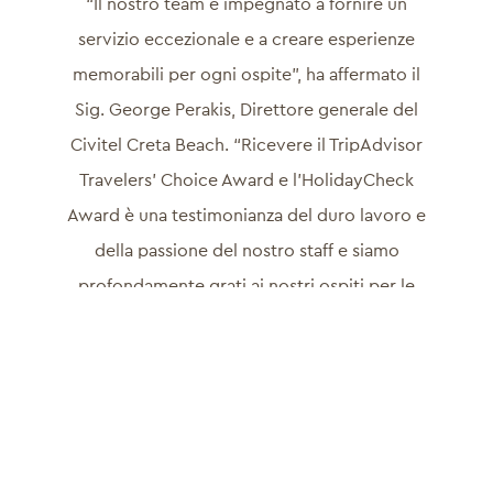
“Il nostro team è impegnato a fornire un
servizio eccezionale e a creare esperienze
memorabili per ogni ospite”, ha affermato il
Sig. George Perakis, Direttore generale del
Civitel Creta Beach. “Ricevere il TripAdvisor
Travelers’ Choice Award e l’HolidayCheck
Award è una testimonianza del duro lavoro e
della passione del nostro staff e siamo
profondamente grati ai nostri ospiti per le
loro recensioni entusiastiche e il continuo
supporto. Questi riconoscimenti ci ispirano
a continuare a impegnarci per raggiungere i
più alti standard nell’ospitalità”.
Adagiato sulle splendide rive di Ammoudara,