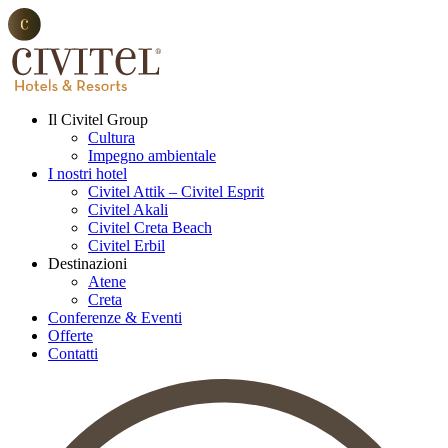
Il Civitel Group
Cultura
Impegno ambientale
I nostri hotel
Civitel Attik – Civitel Esprit
Civitel Akali
Civitel Creta Beach
Civitel Erbil
Destinazioni
Atene
Creta
Conferenze & Eventi
Offerte
Contatti